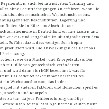
 Regeneration, auch bei intensivstem Training und
 alles ohne Beeinträchtigungen zu erfahren. Wenn Sie
 Produktion des menschlichen Wachstumshormons.
rdnungsgemäßen Rekonstitution, Lagerung und
 finden Sie in Kürze im Abschnitt zur
Wachtumshormone in Deutschland on-line kaufen und
öhte Zucker- und Fettgehalte im Blut signalisieren dem
eln. Es führt dazu, dass weniger Somatropin-
in produziert wird. Die Auswirkungen des Hormons
d Freisetzung.
nochen sowie den Muskel- und Knorpelaufbau. Das
lich mit Hilfe von gentechnisch veränderten
en und wird dann als rhGH bezeichnet, was für
eht. Das bedeutet rekombinant hergestelltes
t ein Wachstumshormon, das in der
nspiel mit anderen Faktoren und Hormonen spielt es
ln, Knochen und Knorpeln.
rztes zu tun, da jede Fehlberechnung unnötige
 Forschungen zeigen, dass
hgh hormon kaufen
nicht