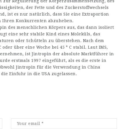
ch zur Regulierung der Körperzusammensetzung, des
sigkeiten, der Fette und des Zuckerstoffwechsels
d, ist es nur natürlich, dass Sie eine Extraportion
on Ihren Konkurrenten abzuheben.
pin des menschlichen Körpers aus, das dann isoliert
ugt eine sehr stabile Kind eines Moleküls, das
aturen oder Schütteln zu überstehen. Nach dem
C oder über eine Woche bei 45 ° C stabil. Laut IMS,
rnehmen, ist Jintropin der absolute Marktführer in
rde erstmals 1997 eingeführt, als es die erste in
Obwohl Jintropin für die Verwendung in China
r die Einfuhr in die USA zugelassen.