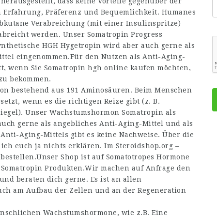
herausgestellt, dass keine Vorteile gegenüber der
n Erfahrung, Präferenz und Bequemlichkeit. Humanes
bkutane Verabreichung (mit einer Insulinspritze)
abreicht werden. Unser Somatropin Progress
thetische HGH Hygetropin wird aber auch gerne als
ittel eingenommen.Für den Nutzen als Anti-Aging-
ritt, wenn Sie Somatropin hgh online kaufen möchten,
 zu bekommen.
mon bestehend aus 191 Aminosäuren. Beim Menschen
tzt, wenn es die richtigen Reize gibt (z. B.
rspiegel). Unser Wachstumshormon Somatropin als
uch gerne als angebliches Anti-Aging-Mittel und als
nti-Aging-Mittels gibt es keine Nachweise. Über die
h euch ja nichts erklären. Im Steroidshop.org –
estellen.Unser Shop ist auf Somatotropes Hormone
n Somatropin Produkten.Wir machen auf Anfrage den
d beraten dich gerne. Es ist an allen
uch am Aufbau der Zellen und an der Regeneration
 menschlichen Wachstumshormone, wie z.B. Eine