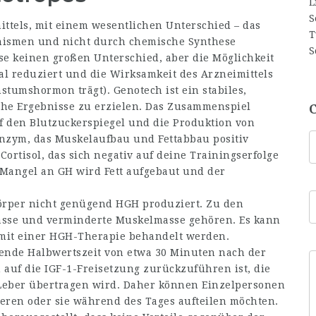
mittels, mit einem wesentlichen Unterschied – das
nismen und nicht durch chemische Synthese
ise keinen großen Unterschied, aber die Möglichkeit
al reduziert und die Wirksamkeit des Arzneimittels
hstumshormon trägt). Genotech ist ein stabiles,
hohe Ergebnisse zu erzielen. Das Zusammenspiel
 den Blutzuckerspiegel und die Produktion von
lenzym, das Muskelaufbau und Fettabbau positiv
Cortisol, das sich negativ auf deine Trainingserfolge
 Mangel an GH wird Fett aufgebaut und der
Körper nicht genügend HGH produziert. Zu den
sse und verminderte Muskelmasse gehören. Es kann
mit einer HGH-Therapie behandelt werden.
nde Halbwertszeit von etwa 30 Minuten nach der
 auf die IGF-1-Freisetzung zurückzuführen ist, die
eber übertragen wird. Daher können Einzelpersonen
zieren oder sie während des Tages aufteilen möchten.