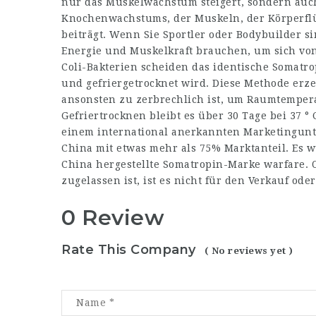
nur das Muskelwachstum steigert, sondern au
Knochenwachstums, der Muskeln, der Körperflüs
beiträgt. Wenn Sie Sportler oder Bodybuilder sin
Energie und Muskelkraft brauchen, um sich v
Coli-Bakterien scheiden das identische Somatro
und gefriergetrocknet wird. Diese Methode erze
ansonsten zu zerbrechlich ist, um Raumtemper
Gefriertrocknen bleibt es über 30 Tage bei 37 ° 
einem international anerkannten Marketingunte
China mit etwas mehr als 75% Marktanteil. Es wu
China hergestellte Somatropin-Marke warfare. 
zugelassen ist, ist es nicht für den Verkauf ode
0 Review
Rate This Company
( No reviews yet )