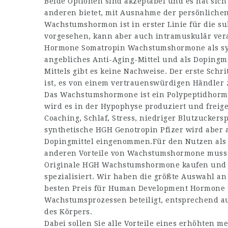
Beide Optionen sind akzeptabel und es hat sich 
anderen bietet, mit Ausnahme der persönliche
Wachstumshormon ist in erster Linie für die su
vorgesehen, kann aber auch intramuskulär ver
Hormone Somatropin Wachstumshormone als syn
angebliches Anti-Aging-Mittel und als Dopingm
Mittels gibt es keine Nachweise. Der erste Sch
ist, es von einem vertrauenswürdigen Händler
Das Wachstumshormone ist ein Polypeptidhor
wird es in der Hypophyse produziert und freigese
Coaching, Schlaf, Stress, niedriger Blutzucke
synthetische HGH Genotropin Pfizer wird aber a
Dopingmittel eingenommen.Für den Nutzen als A
anderen Vorteile von Wachstumshormone muss ic
Originale HGH Wachstumshormone kaufen und b
spezialisiert. Wir haben die größte Auswahl a
besten Preis für Human Development Hormone un
Wachstumsprozessen beteiligt, entsprechend a
des Körpers.
Dabei sollen Sie alle Vorteile eines erhöhten