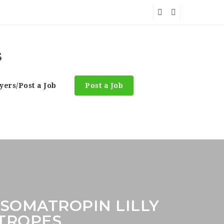
ers/Post a Job
Post a Job
SOMATROPIN LILLY
OTROPES