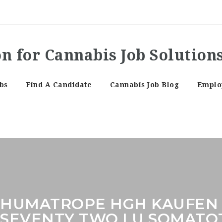
bs
Find A Candidate
Cannabis Job Blog
Employ
HUMATROPE HGH KAUFEN 
SEVENTY TWO I U SOMAT