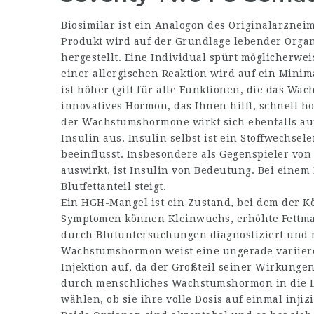
Biosimilar ist ein Analogon des Originalarznei
Produkt wird auf der Grundlage lebender Orga
hergestellt. Eine Individual spürt möglicherwe
einer allergischen Reaktion wird auf ein Minim
ist höher (gilt für alle Funktionen, die das Wac
innovatives Hormon, das Ihnen hilft, schnell 
der Wachstumshormone wirkt sich ebenfalls auf
Insulin aus. Insulin selbst ist ein Stoffwechse
beeinflusst. Insbesondere als Gegenspieler von 
auswirkt, ist Insulin von Bedeutung. Bei einem
Blutfettanteil steigt.
Ein HGH-Mangel ist ein Zustand, bei dem der 
Symptomen können Kleinwuchs, erhöhte Fettma
durch Blutuntersuchungen diagnostiziert und 
Wachstumshormon weist eine ungerade variiere
Injektion auf, da der Großteil seiner Wirkungen
durch menschliches Wachstumshormon in die L
wählen, ob sie ihre volle Dosis auf einmal inji