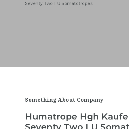
Something About Company
Humatrope Hgh Kaufen
Seventy Two I U Soma