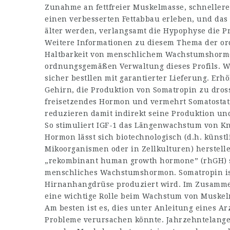
Zunahme an fettfreier Muskelmasse, schnellere
einen verbesserten Fettabbau erleben, und das
älter werden, verlangsamt die Hypophyse die
Weitere Informationen zu diesem Thema der o
Haltbarkeit von menschlichem Wachstumshormon
ordnungsgemäßen Verwaltung dieses Profils. 
sicher bestllen mit garantierter Lieferung. Erh
Gehirn, die Produktion von Somatropin zu dross
freisetzendes Hormon und vermehrt Somatostat
reduzieren damit indirekt seine Produktion un
So stimuliert IGF-1 das Längenwachstum von K
Hormon lässt sich biotechnologisch (d.h. künst
Mikoorganismen oder in Zellkulturen) herstell
„rekombinant human growth hormone” (rhGH) st
menschliches Wachstumshormon. Somatropin is
Hirnanhangdrüse produziert wird. Im Zusamme
eine wichtige Rolle beim Wachstum von Muske
Am besten ist es, dies unter Anleitung eines A
Probleme verursachen könnte. Jahrzehntelange